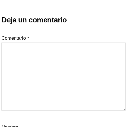
con
Deja un comentario
los
lectores
Comentario
*