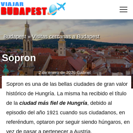
Me
VIAJAR
A
BUDAPEST
Budapest
»
Visitas cercanas a Budapest
Sopron
2 de enero de 2026
Gabriel
Sopron es una de las bellas ciudades de gran valor
histórico de Hungría. La misma ha recibido el título
de la
ciudad más fiel de Hungría
, debido al
episodio del año 1921 cuando sus ciudadanos, en
referéndum, optaron por seguir siendo húngaros, en
vez de pasar a pertenecer a Austria.