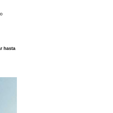
so
r hasta