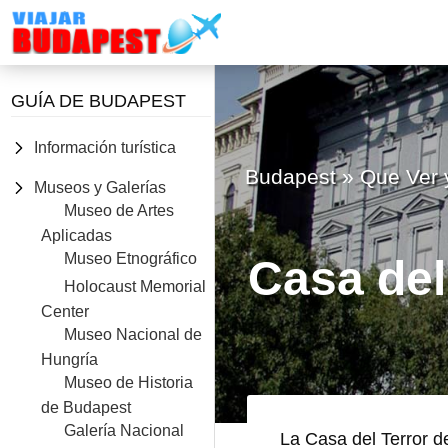
VIAJAR
Barra
A
GUÍA DE BUDAPEST
BUDAPEST
lateral
secundaria
Información turística
Budapest
»
Que Ver 
Museos y Galerías
Museo de Artes
Aplicadas
Museo Etnográfico
Casa del
Holocaust Memorial
Center
Museo Nacional de
Hungría
Museo de Historia
de Budapest
Galería Nacional
La Casa del Terror 