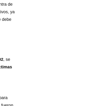
ntra de
ivos, ya
e debe
02
, se
ctimas
 para
 fueron