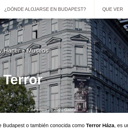
¿DÓNDE ALOJARSE EN BUDAPEST?
QUE VER
y Hacer
»
Museos
 Terror
2 de enero de 2026
Gabriel
de Budapest o también conocida como
Terror Háza
, es u