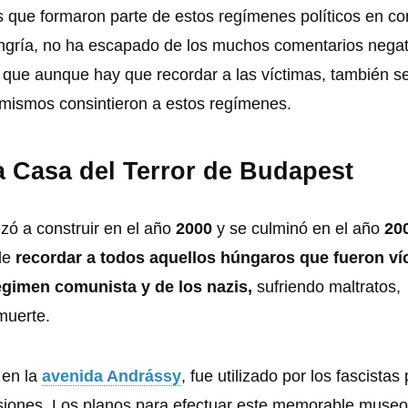
as que formaron parte de estos regímenes políticos en co
ngría, no ha escapado de los muchos comentarios negat
que aunque hay que recordar a las víctimas, también s
s mismos consintieron a estos regímenes.
la Casa del Terror de Budapest
ó a construir en el año
2000
y se culminó en el año
20
 de
recordar a todos aquellos húngaros que fueron ví
régimen comunista y de los nazis,
sufriendo maltratos,
muerte.
 en la
avenida Andrássy
, fue utilizado por los fascistas
nsiones. Los planos para efectuar este memorable museo