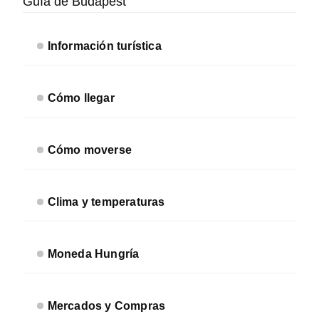
lateral
Guía de Budapest
secundaria
Información turística
Cómo llegar
Cómo moverse
Clima y temperaturas
Moneda Hungría
Mercados y Compras