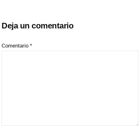
con
Deja un comentario
los
lectores
Comentario
*