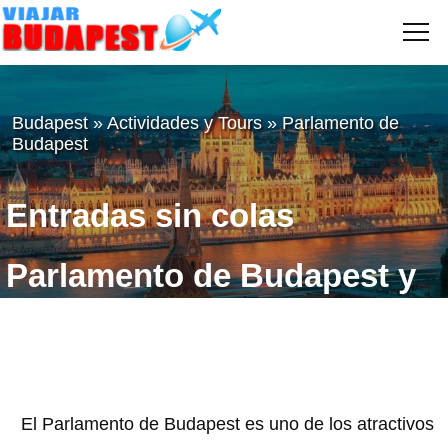
Me
VIAJAR
A
BUDAPEST
Budapest
»
Actividades y Tours
»
Parlamento de
Budapest
Entradas sin colas
Parlamento de Budapest y
Visitas Guiadas
2 de enero de 2026
Gabriel
El Parlamento de Budapest es uno de los atractivos