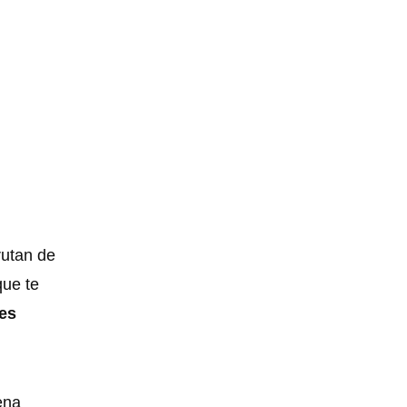
rutan de
que te
tes
ena