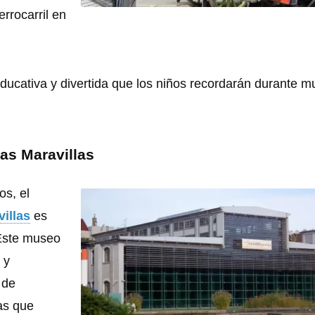
errocarril en
ducativa y divertida que los niños recordarán durante 
las Maravillas
os, el
villas
es
 Este museo
 y
 de
as que