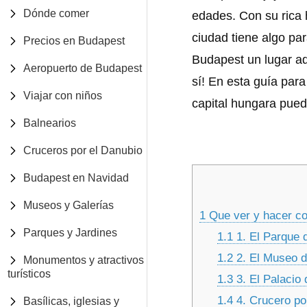
Dónde comer
edades. Con su rica h
ciudad tiene algo p
Precios en Budapest
Budapest un lugar ad
Aeropuerto de Budapest
sí! En esta guía par
Viajar con niños
capital hungara puede
Balnearios
Cruceros por el Danubio
Budapest en Navidad
Museos y Galerías
1
Que ver y hacer co
Parques y Jardines
1.1
1. El Parque d
1.2
2. El Museo d
Monumentos y atractivos
turísticos
1.3
3. El Palacio 
1.4
4. Crucero po
Basílicas, iglesias y