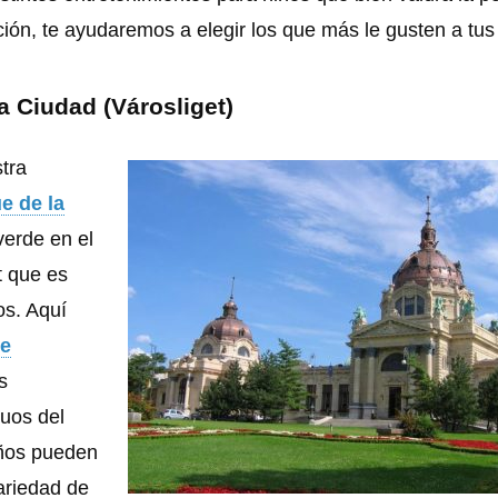
ación, te ayudaremos a elegir los que más le gusten a tus
a Ciudad (Városliget)
tra
e de la
verde en el
 que es
os. Aquí
de
s
uos del
ños pueden
ariedad de