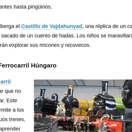
antes hasta pingüinos.
lberga el
Castillo de Vajdahunyad
, una réplica de un ca
 sacado de un cuento de hadas. Los niños se maravillar
drán explorar sus rincones y recovecos.
Ferrocarril Húngaro
arril
ar que no
ar. Este
rmite a los
uos trenes,
 aprender