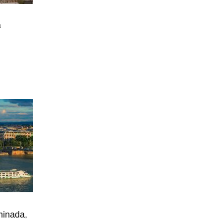
a
minada,