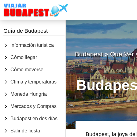
VIAJAR
Barra
A
Guía de Budapest
BUDAPEST
lateral
secundaria
Información turística
Budapest
»
Que Ver 
Cómo llegar
Cómo moverse
Budapes
Clima y temperaturas
Moneda Hungría
Mercados y Compras
Budapest en dos días
Salir de fiesta
Budapest, la joya de