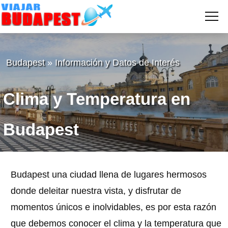
Me
VIAJAR
A
BUDAPEST
Budapest
»
Información y Datos de Interés
Clima y Temperatura en
Budapest
3 de enero de 2026
Gabriel
Budapest una ciudad llena de lugares hermosos
donde deleitar nuestra vista, y disfrutar de
momentos únicos e inolvidables, es por esta razón
que debemos conocer el clima y la temperatura que