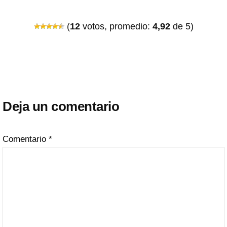
(
12
votos, promedio:
4,92
de 5)
Interacciones
con
Deja un comentario
los
lectores
Comentario
*