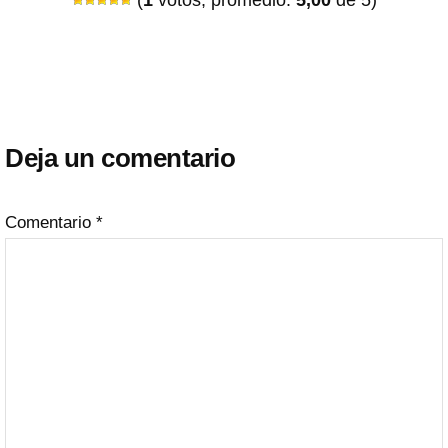
Interacciones
con
Deja un comentario
los
lectores
Comentario
*