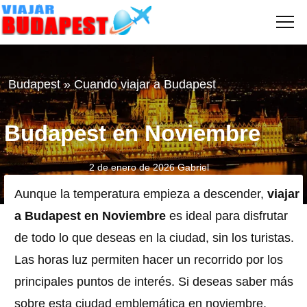
Me
VIAJAR
A
BUDAPEST
Budapest
»
Cuando viajar a Budapest
Budapest en Noviembre
2 de enero de 2026
Gabriel
Aunque la temperatura empieza a descender,
viajar
a Budapest en Noviembre
es ideal para disfrutar
de todo lo que deseas en la ciudad, sin los turistas.
Las horas luz permiten hacer un recorrido por los
principales puntos de interés. Si deseas saber más
sobre esta ciudad emblemática en noviembre,