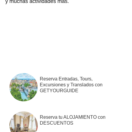
y muchas actividades más.
Barra
lateral
primaria
Reserva Entradas, Tours,
Excursiones y Translados con
GETYOURGUIDE
Reserva tu ALOJAMIENTO con
DESCUENTOS