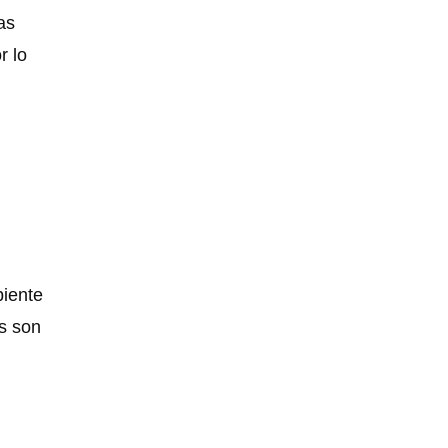
as
r lo
biente
s son