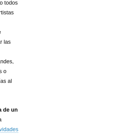
do todos
tistas
e
r las
andes,
s o
ías al
a de un
a
ividades