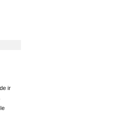
de ir
s
le