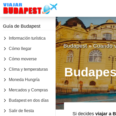
VIAJAR
Barra
A
Guía de Budapest
BUDAPEST
lateral
secundaria
Información turística
Budapest
»
Cuando v
Cómo llegar
Cómo moverse
Budapes
Clima y temperaturas
Moneda Hungría
Mercados y Compras
Budapest en dos días
Salir de fiesta
Si decides
viajar a 