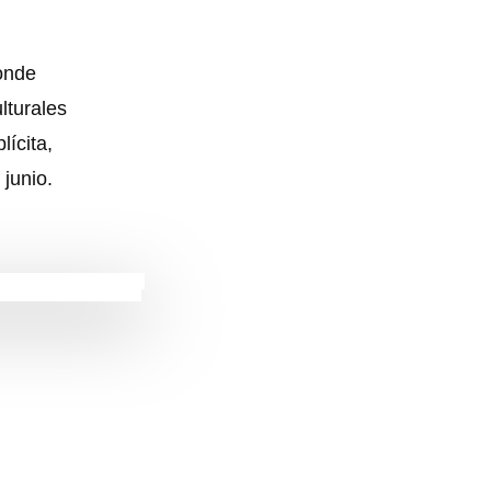
onde
lturales
lícita,
 junio.